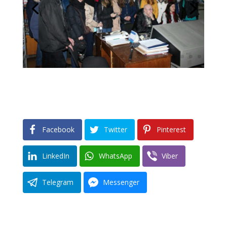
Facebook
Twitter
Pinterest
LinkedIn
WhatsApp
Viber
Telegram
Messenger