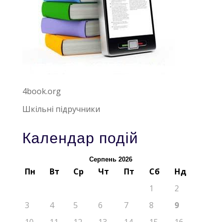
4book.org
Шкільні підручники
Календар подій
Серпень 2026
Пн
Вт
Ср
Чт
Пт
Сб
Нд
1
2
3
4
5
6
7
8
9
10
11
12
13
14
15
16