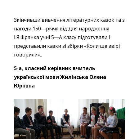
Зкінчивши вивчення літературних казок та з
нагоди 150—річчя від Дня народження
І.Я.Франка учні 5—А класу підготували і
представили казки зі збірки «Коли ще звірі
говорили»..
5-а, класний керівник вчитель
української мови Жилінська Олена
Юріївна